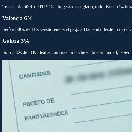
Te costaría 500€ de ITP. Con tu gestor colegiado, todo listo en 24 hor
Valencia 6%
Serían 600€ de ITP. Gestionamos el pago a Hacienda desde tu móvil.
Galicia 3%
Solo 300€ de ITP. Ideal si compras un coche en la comunidad, te ayu
EJEMPLOS REALES
Calcula cuánto pagarás por tu coche
Te mostramos casos reales con el desglose completo de cada coste, pa
SEAT Ibiza 2017 por 7.500€ en Madrid
Valor fiscal: 2.850€. ITP Madrid 4%: 114€. Tasa DGT: 55,70€. Hon
Audi Q5 2020 por 28.000€ en Barcelona