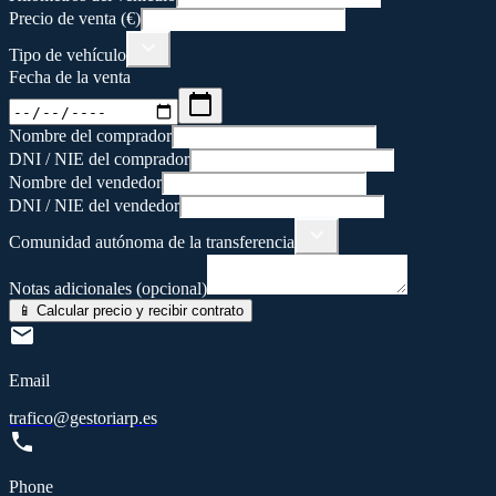
Precio de venta (€)
Tipo de vehículo
Fecha de la venta
Nombre del comprador
DNI / NIE del comprador
Nombre del vendedor
DNI / NIE del vendedor
Comunidad autónoma de la transferencia
Notas adicionales (opcional)
📱 Calcular precio y recibir contrato
Email
trafico@gestoriarp.es
Phone