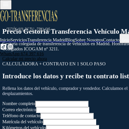
Precio Gestoría Transferencia Vehículo Mad
Inicio
Servicios
Transferencia Madrid
Blog
Sobre Nosotros
Contacto
Gru
Gestoría colegiada de transferencia de vehículos en Madrid. Honorario
Colegiados ICOGAM nº 3211.
WhatsApp 674 397 616
Calcular mi precio ahora
CALCULADORA + CONTRATO EN 1 SOLO PASO
Introduce los datos y recibe tu contrato 
Rellena los datos del vehículo, comprador y vendedor. Calculamos el
desplazamientos.
Nombre completo
Correo electrónico
Teléfono de contacto
Matrícula del vehículo
Kilómetros del vehículo