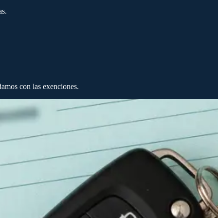
as.
damos con las exenciones.
ra que sepas exactamente cuánto pagarás en tu transferencia.
orarios GO: 65€. TOTAL: 234,70€.